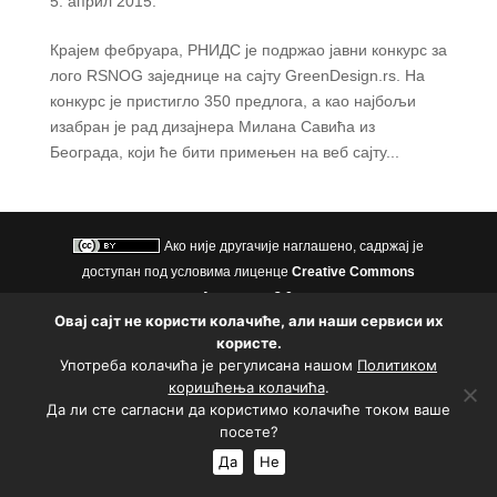
5. април 2015.
Крајем фебруара, РНИДС је подржао јавни конкурс за
лого RSNOG заједнице на сајту GreenDesign.rs. На
конкурс је пристигло 350 предлога, а као најбољи
изабран је рад дизајнера Милана Савића из
Београда, који ће бити примењен на веб сајту...
Ако није другачије наглашено, садржај је
доступан под условима лиценце
Creative Commons
Aуторство 3.0.
Овај сајт не користи колачиће, али наши сервиси их
Политика приватности
|
Политика коришћења колачића
користе.
Подржао
Употреба колачића је регулисана нашом
Политиком
коришћења колачића
.
Да ли сте сагласни да користимо колачиће током ваше
посете?
Да
Не