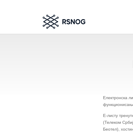
Електронска ли
функционисање
Е-листу трену
(Телеком Србиј
Беотел), хости