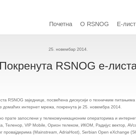
Почетна
О RSNOG
Е-лист
25. новембар 2014.
Покренута RSNOG е-лист
ста RSNOG заједнице, посвећена дискусији о техничким питањима 
 домаћих интернет мрежа, покренута је 25. новембра 2014.
тно прате запослени у телекомуникационим операторима и интерне
а, Теленор, VIP Mobile, Орион телеком, ИКОМ, Радијус вектор, AVc
нг провајдерима (Mainstream, AdriaHost), Serbian Open eXchange (S