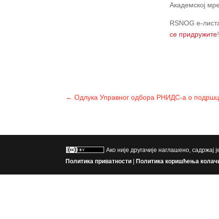
Академској мре
RSNOG е-листа
се придружите
!
←
Одлука Управног одбора РНИДС-а о подрш
Ако није другачије наглашено, садржај 
Политика приватности
|
Политика коришћења колач