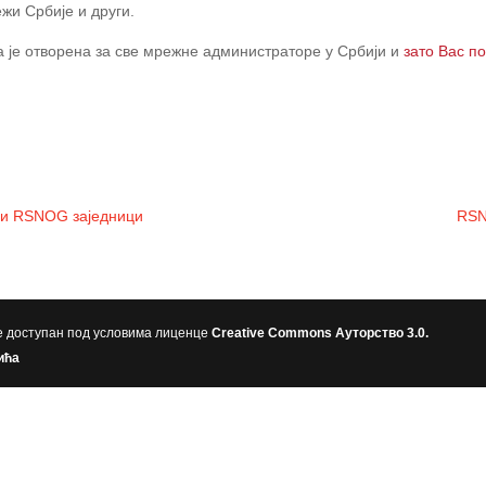
жи Србије и други.
 је отворена за све мрежне администраторе у Србији и
зато Вас п
ци RSNOG заједници
RSN
је доступан под условима лиценце
Creative Commons Aуторство 3.0.
ића