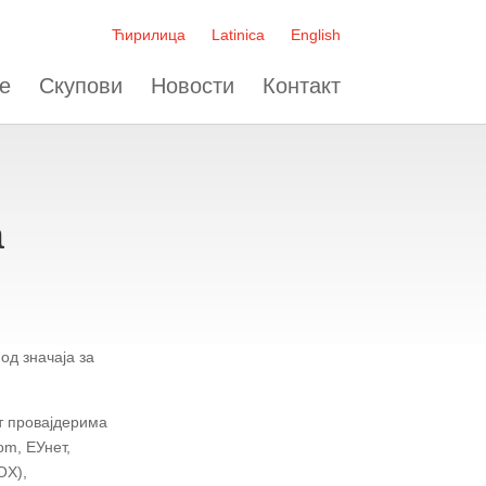
Ћирилица
Latinica
English
е
Скупови
Новости
Контакт
а
од значаја за
т провајдерима
om, ЕУнет,
OX),