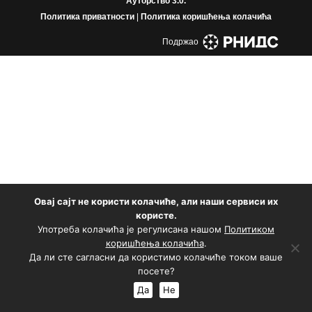
Aуторство 3.0.
Политика приватности
|
Политика коришћења колачића
Подржао
Овај сајт не користи колачиће, али наши сервиси их
користе.
Употреба колачића је регулисана нашом
Политиком
коришћења колачића
.
Да ли сте сагласни да користимо колачиће током ваше
посете?
Да
Не