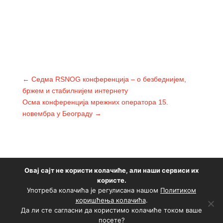
←
Седма RSNOG конференција – о безбеднијем,
бржем и стабилнијем интернету
Осма конференција мрежних оператора 15.
новембра у Београду
→
Овај сајт не користи колачиће, али наши сервиси их
користе.
Ако није другачије наглашено, садржај је
Употреба колачића је регулисана нашом
Политиком
доступан под условима лиценце
Creative Commons
коришћења колачића
.
Да ли сте сагласни да користимо колачиће током ваше
Aуторство 3.0.
посете?
Политика приватности
|
Политика коришћења колачића