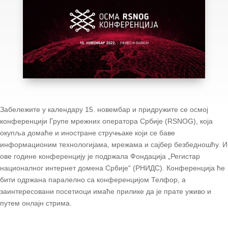
Забележите у календару 15. новембар и придружите се осмој
конференцији Групе мрежних оператора Србије (RSNOG), која
окупља домаће и иностране стручњаке који се баве
информационим технологијама, мрежама и сајбер безбедношћу. И
ове године конференцију је подржала Фондација „Регистар
националног интернет домена Србије“ (РНИДС). Конференција ће
бити одржана паралелно са конференцијом Телфор, а
заинтересовани посетиоци имаће прилике да је прате уживо и
путем онлајн стрима.